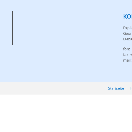
KO
Expl
Geor
D-85
fon: 
fax: 
mail:
Startseite
|
I